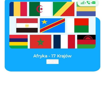
·
·
Afryka - 17 Krajów
Kraje