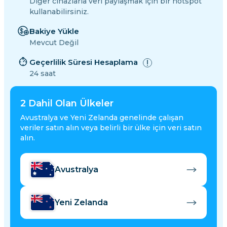
Diğer cihazlarla veri paylaşmak için bir hotspot
kullanabilirsiniz.
Bakiye Yükle
Mevcut Değil
Geçerlilik Süresi Hesaplama
24 saat
2
Dahil Olan Ülkeler
Avustralya ve Yeni Zelanda genelinde çalışan
veriler satın alın veya belirli bir ülke için veri satın
alın.
Avustralya
Yeni Zelanda