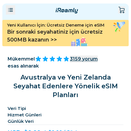
Yeni Kullanıcı İçin: Ücretsiz Deneme için eSIM
Bir sonraki seyahatiniz için ücretsiz
500MB kazanın
>>
Mükemmel
3159
yorum
esas alınarak
Avustralya ve Yeni Zelanda
Seyahat Edenlere Yönelik eSIM
Planları
Veri Tipi
Hizmet Günleri
Günlük Veri