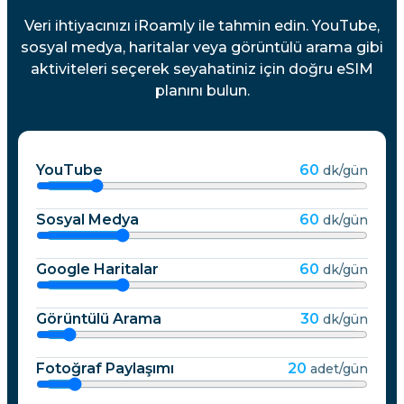
Veri ihtiyacınızı iRoamly ile tahmin edin. YouTube,
sosyal medya, haritalar veya görüntülü arama gibi
aktiviteleri seçerek seyahatiniz için doğru eSIM
planını bulun.
YouTube
60
dk/gün
Sosyal Medya
60
dk/gün
Google Haritalar
60
dk/gün
Görüntülü Arama
30
dk/gün
Fotoğraf Paylaşımı
20
adet/gün