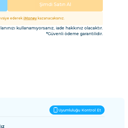
Esvatini
Şimdi Satın Al
fet
tavsiye ederek
iMoney
kazanacaksınız.
lanınızı kullanamıyorsanız, iade hakkınız olacaktır.
*Güvenli ödeme garantilidir.
Uyumluluğu Kontrol Et
ız