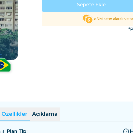
El Salvador
Estonya
Sepete Ekle
Tüm Varış Yerlerini Keş
eSIM satın alarak ve 
*P
Özellikler
Açıklama
Plan Tipi
H