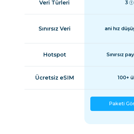
Veri Türleri
3
Sınırsız Veri
ani hız düşü
Hotspot
Sınırsız pa
Ücretsiz eSIM
100+ ü
Paketi Gö