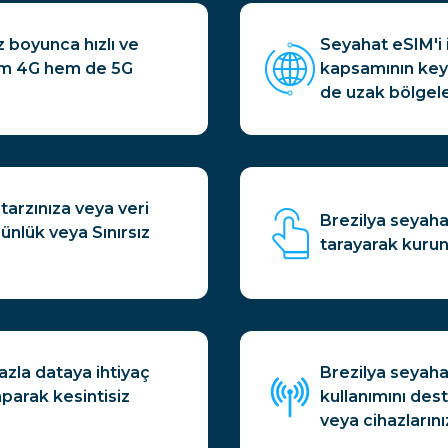
z boyunca hızlı ve
Seyahat eSIM'i i
hem 4G hem de 5G
kapsamının keyf
de uzak bölgeler
tarzınıza veya veri
Brezilya seyaha
ünlük veya Sınırsız
tarayarak kuru
azla dataya ihtiyaç
Brezilya seyahat
arak kesintisiz
kullanımını dest
veya cihazlarını