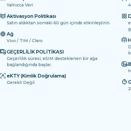
Yalnızca Veri
4
Aktivasyon Politikası
D
Satın aldıktan sonraki 60 gün içinde etkinleştirin.
e
g
Ağ
H
Vivo / TIM / Claro
D
GEÇERLİLİK POLİTİKASI
k
Geçerlilik süresi, eSIM desteklenen bir ağa
B
bağlandığında başlar.
M
eKTY (Kimlik Doğrulama)
G
Gerekli Değil
2