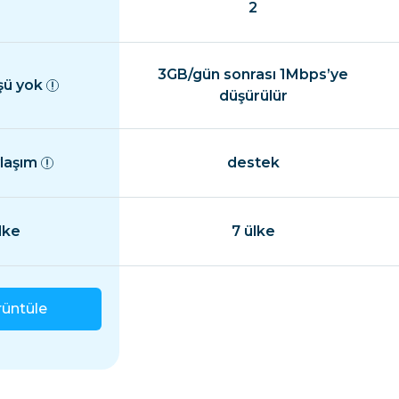
2
3GB/gün sonrası 1Mbps’ye
şü yok
düşürülür
ylaşım
destek
lke
7 ülke
rüntüle