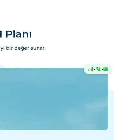
 Planı
yi bir değer sunar.
·
·