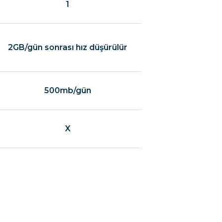
1
2GB/gün sonrası hız düşürülür
500mb/gün
X