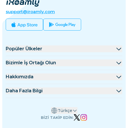
support@iroamly.com
Popüler Ülkeler
Amerika Birleşik Devletleri
Bizimle İş Ortağı Olun
Birleşik Krallık
Toptan Satış Platformu
Hakkımızda
Türkiye
Ortaklık Programı
iRoamly Hakkında
Daha Fazla Bilgi
Fransa
API Dokümanları
Bize Ulaşın
Destek Merkezi
Tayland
Türkçe
Veri Hesaplayıcı
Japonya
BİZİ TAKİP EDİN:
eSIM İncelemeleri
İtalya