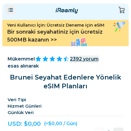
Yeni Kullanıcı İçin: Ücretsiz Deneme için eSIM
Bir sonraki seyahatiniz için ücretsiz
500MB kazanın
>>
Mükemmel
2392
yorum
esas alınarak
Brunei Seyahat Edenlere Yönelik
eSIM Planları
Veri Tipi
Hizmet Günleri
Günlük Veri
USD: $
0,00
(≈$0,00 / Gün)