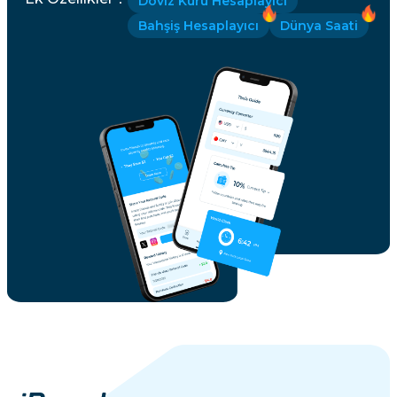
Döviz Kuru Hesaplayıcı
Bahşiş Hesaplayıcı
Dünya Saati