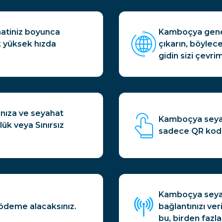
atiniz boyunca
Kamboçya genel
k yüksek hızda
çıkarın, böylec
gidin sizi çevrim
nıza ve seyahat
Kamboçya seyah
ük veya Sınırsız
sadece QR kodun
Kamboçya seyaha
 ödeme alacaksınız.
bağlantınızı ver
bu, birden fazla