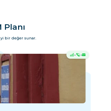
 Planı
yi bir değer sunar.
·
·