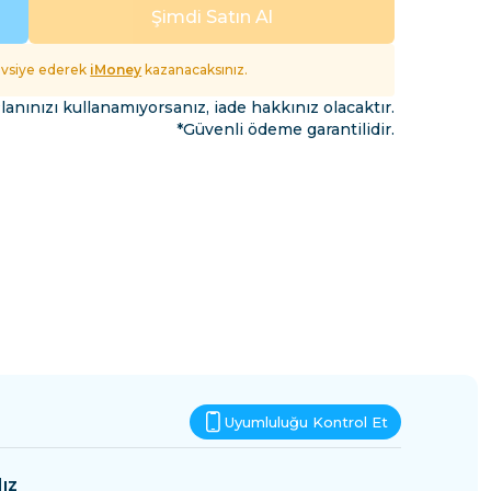
Esvatini
Şimdi Satın Al
fet
tavsiye ederek
iMoney
kazanacaksınız.
lanınızı kullanamıyorsanız, iade hakkınız olacaktır.
*Güvenli ödeme garantilidir.
Uyumluluğu Kontrol Et
ız