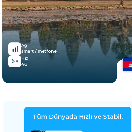
Mısır
Ağ
smart / metfone
Hız
4G
Tüm Dünyada Hızlı ve Stabil.