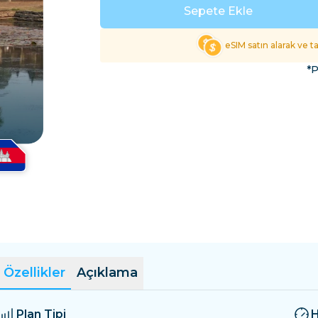
El Salvador
Estonya
Sepete Ekle
Tüm Varış Yerlerini Keş
eSIM satın alarak ve 
*P
Özellikler
Açıklama
Plan Tipi
H