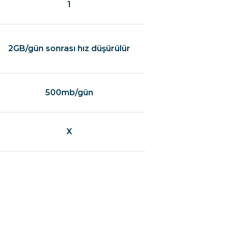
1
2GB/gün sonrası hız düşürülür
500mb/gün
X