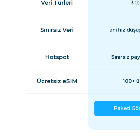
Veri Türleri
3
Sınırsız Veri
ani hız düşü
Hotspot
Sınırsız pa
Ücretsiz eSIM
100+ ü
Paketi Gö