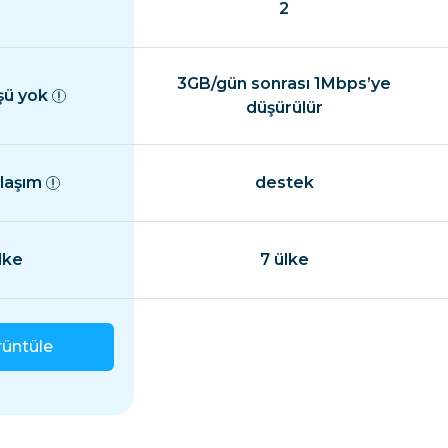
2
3GB/gün sonrası 1Mbps’ye
şü yok
düşürülür
ylaşım
destek
lke
7 ülke
rüntüle