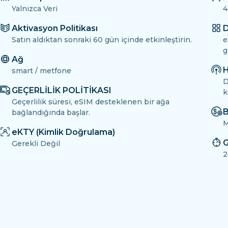
Yalnızca Veri
4
Aktivasyon Politikası
D
Satın aldıktan sonraki 60 gün içinde etkinleştirin.
e
g
Ağ
H
smart / metfone
D
GEÇERLİLİK POLİTİKASI
k
Geçerlilik süresi, eSIM desteklenen bir ağa
B
bağlandığında başlar.
M
eKTY (Kimlik Doğrulama)
G
Gerekli Değil
2