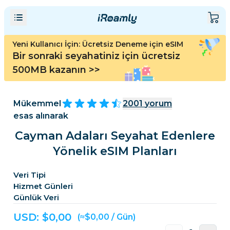
Yeni Kullanıcı İçin: Ücretsiz Deneme için eSIM
Bir sonraki seyahatiniz için ücretsiz
500MB kazanın
>>
Mükemmel
2001
yorum
esas alınarak
Cayman Adaları Seyahat Edenlere
Yönelik eSIM Planları
Veri Tipi
Hizmet Günleri
Günlük Veri
USD: $
0,00
(≈$0,00 / Gün)