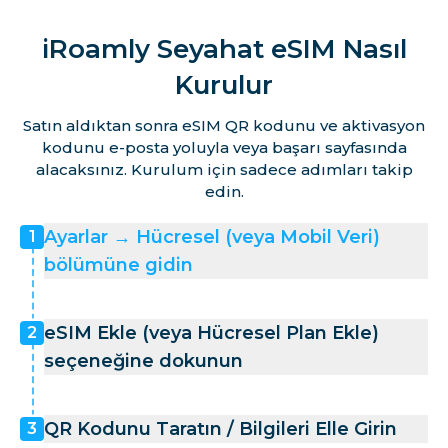
iRoamly Seyahat eSIM Nasıl
Kurulur
Satın aldıktan sonra eSIM QR kodunu ve aktivasyon
kodunu e-posta yoluyla veya başarı sayfasında
alacaksınız. Kurulum için sadece adımları takip
edin.
Ayarlar → Hücresel (veya Mobil Veri)
1
bölümüne gidin
eSIM Ekle (veya Hücresel Plan Ekle)
2
seçeneğine dokunun
QR Kodunu Taratın / Bilgileri Elle Girin
3