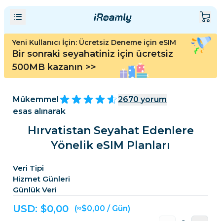
Yeni Kullanıcı İçin: Ücretsiz Deneme için eSIM
Bir sonraki seyahatiniz için ücretsiz
500MB kazanın
>>
Mükemmel
2670
yorum
esas alınarak
Hırvatistan Seyahat Edenlere
Yönelik eSIM Planları
Veri Tipi
Hizmet Günleri
Günlük Veri
USD: $
0,00
(≈$0,00 / Gün)