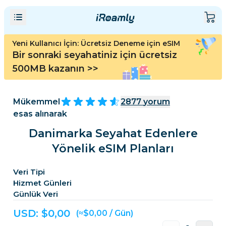
Yeni Kullanıcı İçin: Ücretsiz Deneme için eSIM
Bir sonraki seyahatiniz için ücretsiz
500MB kazanın
>>
Mükemmel
2877
yorum
esas alınarak
Danimarka Seyahat Edenlere
Yönelik eSIM Planları
Veri Tipi
Hizmet Günleri
Günlük Veri
USD: $
0,00
(≈$0,00 / Gün)