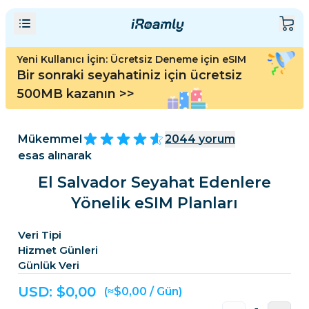
Yeni Kullanıcı İçin: Ücretsiz Deneme için eSIM
Bir sonraki seyahatiniz için ücretsiz
500MB kazanın
>>
Mükemmel
2044
yorum
esas alınarak
El Salvador Seyahat Edenlere
Yönelik eSIM Planları
Veri Tipi
Hizmet Günleri
Günlük Veri
USD: $
0,00
(≈$0,00 / Gün)