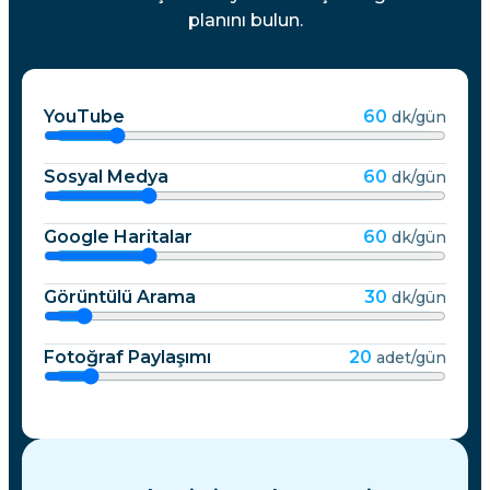
planını bulun.
YouTube
60
dk/gün
Sosyal Medya
60
dk/gün
Google Haritalar
60
dk/gün
Görüntülü Arama
30
dk/gün
Fotoğraf Paylaşımı
20
adet/gün