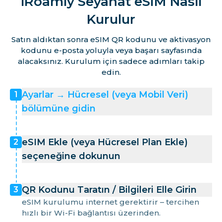
iRoamly Seyahat eSIM Nasıl
Kurulur
Satın aldıktan sonra eSIM QR kodunu ve aktivasyon
kodunu e-posta yoluyla veya başarı sayfasında
alacaksınız. Kurulum için sadece adımları takip
edin.
Ayarlar → Hücresel (veya Mobil Veri)
1
bölümüne gidin
eSIM Ekle (veya Hücresel Plan Ekle)
2
seçeneğine dokunun
QR Kodunu Taratın / Bilgileri Elle Girin
3
eSIM kurulumu internet gerektirir – tercihen
hızlı bir Wi-Fi bağlantısı üzerinden.