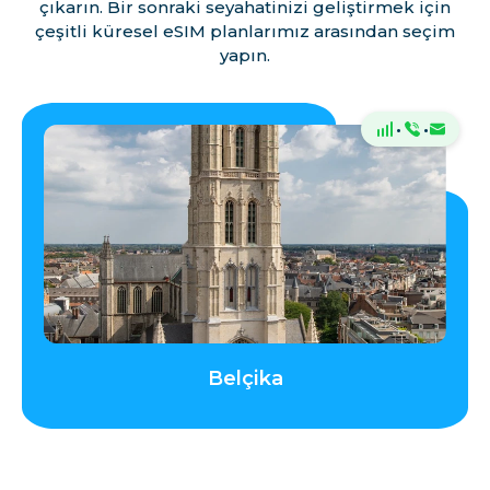
çıkarın. Bir sonraki seyahatinizi geliştirmek için
çeşitli küresel eSIM planlarımız arasından seçim
yapın.
Jersey
·
·
Letonya
Liechtenstein
Litvanya
Lüksemburg
Belçika
Madeira