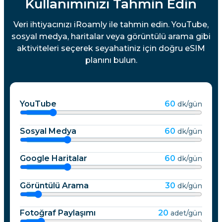
Kullanımınızı Tahmin Edin
Veri ihtiyacınızı iRoamly ile tahmin edin. YouTube,
sosyal medya, haritalar veya görüntülü arama gibi
aktiviteleri seçerek seyahatiniz için doğru eSIM
planını bulun.
YouTube
60
dk/gün
Sosyal Medya
60
dk/gün
Google Haritalar
60
dk/gün
Görüntülü Arama
30
dk/gün
Fotoğraf Paylaşımı
20
adet/gün