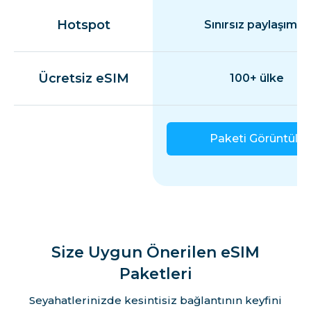
Hotspot
Sınırsız paylaşım
Guadeloupe Adası
Ücretsiz eSIM
100+ ülke
Guernsey
Macaristan
Paketi Görüntüle
İzlanda
İrlanda
Size Uygun Önerilen eSIM
Man Adası
Paketleri
Seyahatlerinizde kesintisiz bağlantının keyfini
İtalya