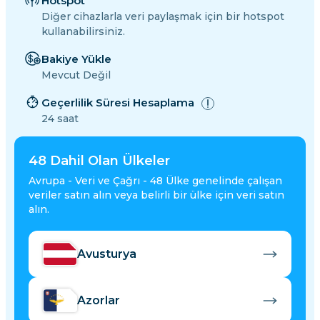
Hotspot
Diğer cihazlarla veri paylaşmak için bir hotspot
kullanabilirsiniz.
Bakiye Yükle
Mevcut Değil
Geçerlilik Süresi Hesaplama
24 saat
48
Dahil Olan Ülkeler
Avrupa - Veri ve Çağrı - 48 Ülke genelinde çalışan
veriler satın alın veya belirli bir ülke için veri satın
alın.
Avusturya
Azorlar