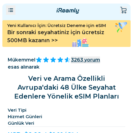
Yeni Kullanıcı İçin: Ücretsiz Deneme için eSIM
Bir sonraki seyahatiniz için ücretsiz
500MB kazanın
>>
Mükemmel
3263
yorum
esas alınarak
Veri ve Arama Özellikli
Avrupa'daki 48 Ülke Seyahat
Edenlere Yönelik eSIM Planları
Veri Tipi
Hizmet Günleri
Günlük Veri