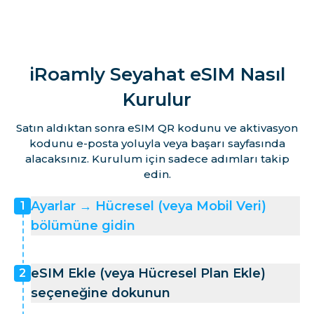
Malta
Martinik Adası
iRoamly Seyahat eSIM Nasıl
Mayotte
Kurulur
Satın aldıktan sonra eSIM QR kodunu ve aktivasyon
Monako
kodunu e-posta yoluyla veya başarı sayfasında
alacaksınız. Kurulum için sadece adımları takip
edin.
Hollanda
Ayarlar → Hücresel (veya Mobil Veri)
1
bölümüne gidin
Norveç
eSIM Ekle (veya Hücresel Plan Ekle)
2
Polonya
seçeneğine dokunun