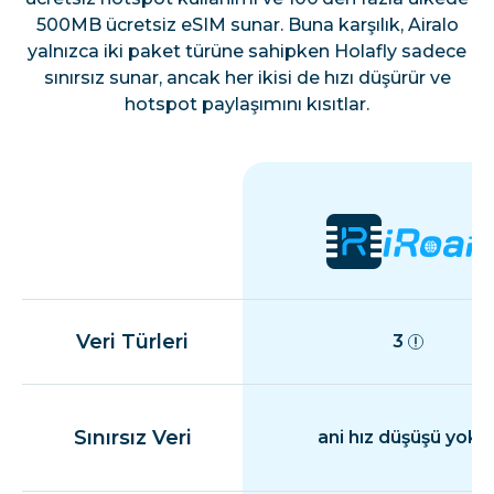
500MB ücretsiz eSIM sunar. Buna karşılık, Airalo
Estonya
yalnızca iki paket türüne sahipken Holafly sadece
sınırsız sunar, ancak her ikisi de hızı düşürür ve
hotspot paylaşımını kısıtlar.
Finlandiya
Fransa
Fransız Guyanası
Almanya
Veri Türleri
3
Cebelitarık
Sınırsız Veri
ani hız düşüşü yok
Yunanistan