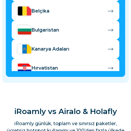
Belçika
Bulgaristan
Kanarya Adaları
Hırvatistan
Kıbrıs
Çek Cumhuriyeti
iRoamly vs Airalo & Holafly
iRoamly günlük, toplam ve sınırsız paketler,
Danimarka
ücretsiz hotspot kullanımı ve 100’den fazla ülkede