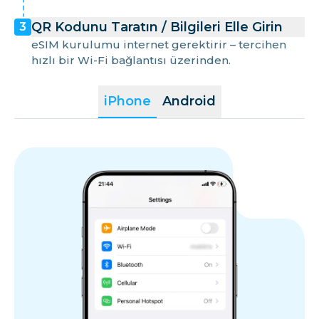
Portekiz
QR Kodunu Taratın / Bilgileri Elle Girin
3
eSIM kurulumu internet gerektirir – tercihen
Reunion
hızlı bir Wi-Fi bağlantısı üzerinden.
Romanya
iPhone
Android
Saint Martin
San Marino
Slovakya
Slovenya