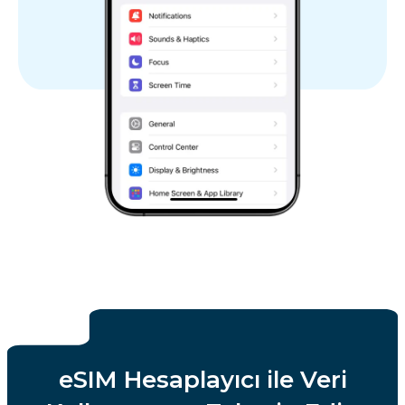
İspanya
İsveç
İsviçre
Birleşik Krallık
Vatikan Şehir Devleti
eSIM Hesaplayıcı ile Veri