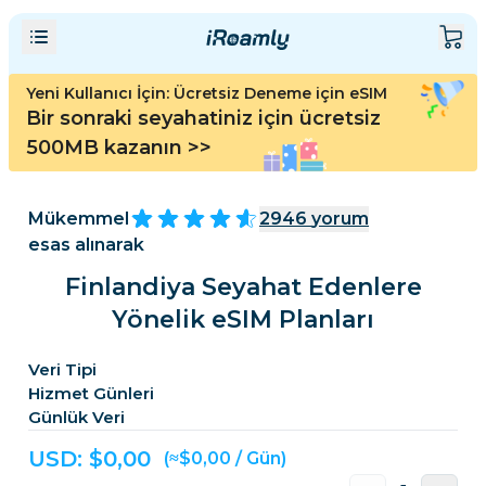
Yeni Kullanıcı İçin: Ücretsiz Deneme için eSIM
Bir sonraki seyahatiniz için ücretsiz
500MB kazanın
>>
Mükemmel
2946
yorum
esas alınarak
Finlandiya Seyahat Edenlere
Yönelik eSIM Planları
Veri Tipi
Hizmet Günleri
Günlük Veri
USD: $
0,00
(≈$0,00 / Gün)