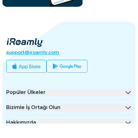
support@iroamly.com
Popüler Ülkeler
Amerika Birleşik Devletleri
Bizimle İş Ortağı Olun
Birleşik Krallık
Toptan Satış Platformu
Hakkımızda
Türkiye
Ortaklık Programı
iRoamly Hakkında
Daha Fazla Bilgi