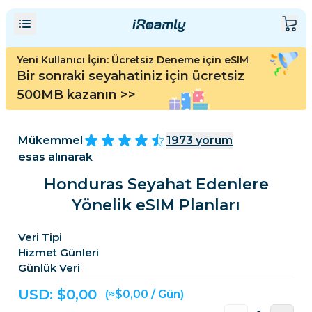
Yeni Kullanıcı İçin: Ücretsiz Deneme için eSIM
Bir sonraki seyahatiniz için ücretsiz
500MB kazanın
>>
Mükemmel
1973
yorum
esas alınarak
Honduras Seyahat Edenlere
Yönelik eSIM Planları
Veri Tipi
Hizmet Günleri
Günlük Veri
USD: $
0,00
(≈$0,00 / Gün)