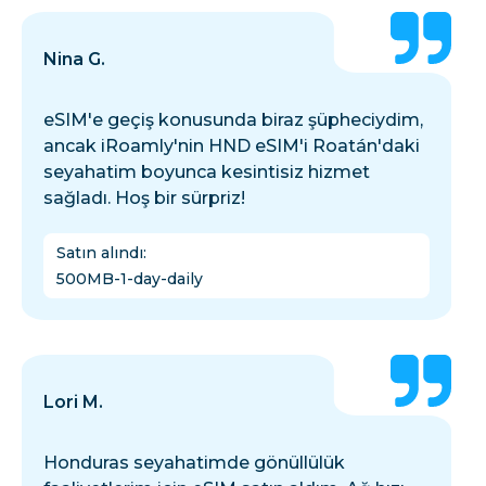
Nina G.
eSIM'e geçiş konusunda biraz şüpheciydim,
ancak iRoamly'nin HND eSIM'i Roatán'daki
seyahatim boyunca kesintisiz hizmet
sağladı. Hoş bir sürpriz!
Satın alındı
:
500MB-1-day-daily
Lori M.
Honduras seyahatimde gönüllülük