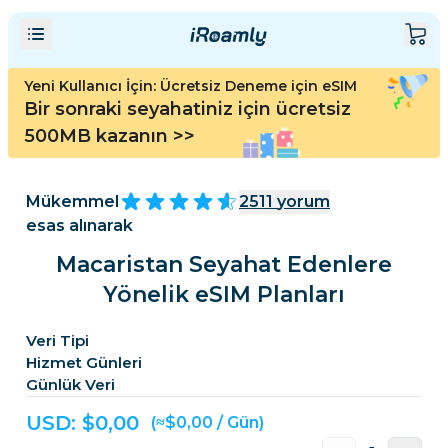
Yeni Kullanıcı İçin: Ücretsiz Deneme için eSIM
Bir sonraki seyahatiniz için ücretsiz
500MB kazanın
>>
Mükemmel
2511
yorum
esas alınarak
Macaristan Seyahat Edenlere
Yönelik eSIM Planları
Veri Tipi
Hizmet Günleri
Günlük Veri
USD: $
0,00
(≈$0,00 / Gün)