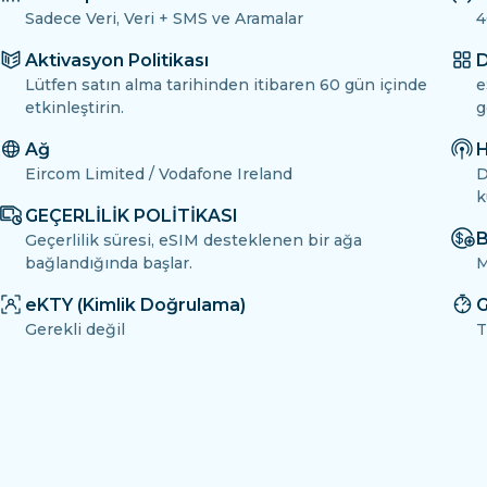
Sadece Veri, Veri + SMS ve Aramalar
4
Aktivasyon Politikası
D
Lütfen satın alma tarihinden itibaren 60 gün içinde
e
etkinleştirin.
g
Ağ
H
Eircom Limited / Vodafone Ireland
D
k
GEÇERLİLİK POLİTİKASI
B
Geçerlilik süresi, eSIM desteklenen bir ağa
bağlandığında başlar.
M
eKTY (Kimlik Doğrulama)
G
Gerekli değil
T