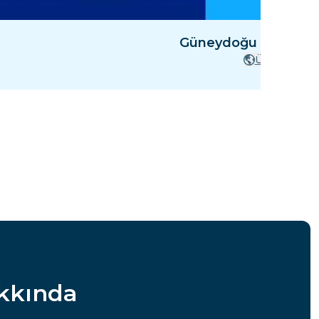
Güneydoğu Asya: 4 
Ülke
akkında