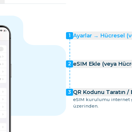
Ayarlar → Hücresel (
1
eSIM Ekle (veya Hücr
2
QR Kodunu Taratın / Bi
3
eSIM kurulumu internet ge
üzerinden.