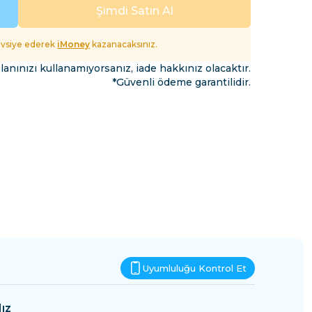
Esvatini
Şimdi Satın Al
fet
tavsiye ederek
iMoney
kazanacaksınız.
lanınızı kullanamıyorsanız, iade hakkınız olacaktır.
*Güvenli ödeme garantilidir.
Uyumluluğu Kontrol Et
ız