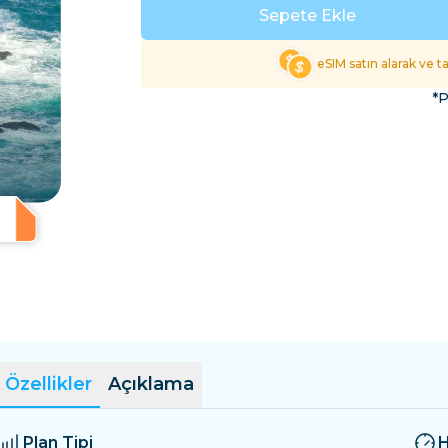
El Salvador
Estonya
Sepete Ekle
Tüm Varış Yerlerini Keş
eSIM satın alarak ve 
*P
Özellikler
Açıklama
Plan Tipi
H