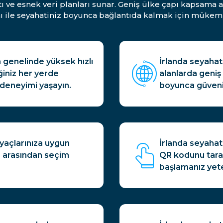
tı ve esnek veri planları sunar. Geniş ülke çapı kapsama 
ı ile seyahatiniz boyunca bağlantıda kalmak için mükem
a genelinde yüksek hızlı
İrlanda seyahati
ğiniz her yerde
alanlarda geniş 
deneyimi yaşayın.
boyunca güvenil
iyaçlarınıza uygun
İrlanda seyahat 
er arasından seçim
QR kodunu tara
başlamanız yete