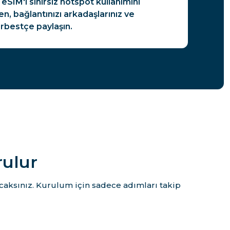
eSIM'i sınırsız hotspot kullanımını
n, bağlantınızı arkadaşlarınız ve
erbestçe paylaşın.
rulur
caksınız. Kurulum için sadece adımları takip