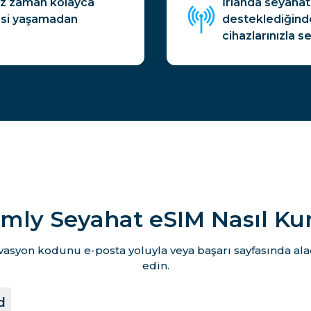
niz zaman kolayca
İrlanda seyahat 
ntisi yaşamadan
desteklediğinde
cihazlarınızla s
mly Seyahat eSIM Nasıl Ku
vasyon kodunu e-posta yoluyla veya başarı sayfasında ala
edin.
d