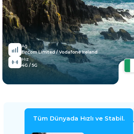
Mısır
Ağ
Eircom Limited / Vodafone Ireland
Hız
4G / 5G
Tüm Dünyada Hızlı ve Stabil.