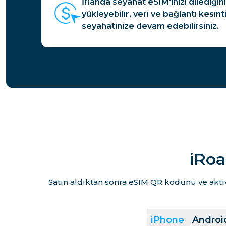
İrlanda seyahat eSIM'inizi dilediği
yükleyebilir, veri ve bağlantı kesi
seyahatinize devam edebilirsiniz.
iRoa
Satın aldıktan sonra eSIM QR kodunu ve akti
iPhone
Androi