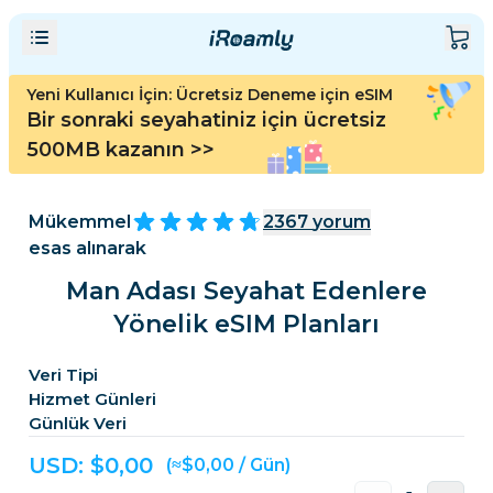
Yeni Kullanıcı İçin: Ücretsiz Deneme için eSIM
Bir sonraki seyahatiniz için ücretsiz
500MB kazanın
>>
Mükemmel
2367
yorum
esas alınarak
Man Adası Seyahat Edenlere
Yönelik eSIM Planları
Veri Tipi
Hizmet Günleri
Günlük Veri
USD: $
0,00
(≈$0,00 / Gün)