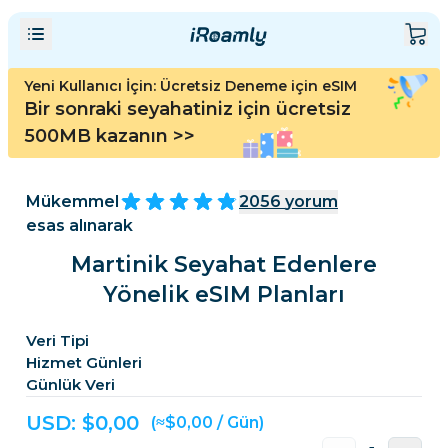
Yeni Kullanıcı İçin: Ücretsiz Deneme için eSIM
Bir sonraki seyahatiniz için ücretsiz
500MB kazanın
>>
Mükemmel
2056
yorum
esas alınarak
Martinik Seyahat Edenlere
Yönelik eSIM Planları
Veri Tipi
Hizmet Günleri
Günlük Veri
USD: $
0,00
(≈$0,00 / Gün)