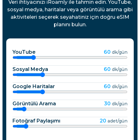
Veri ihtiyacınızı iRoamly ile tahmin edin. YouTube,
sosyal medya, haritalar veya görüntülü arama gibi
aktiviteleri seçerek seyahatiniz için doğru eSIM
planını bulun.
YouTube
60
dk/gün
Sosyal Medya
60
dk/gün
Google Haritalar
60
dk/gün
Görüntülü Arama
30
dk/gün
Fotoğraf Paylaşımı
20
adet/gün