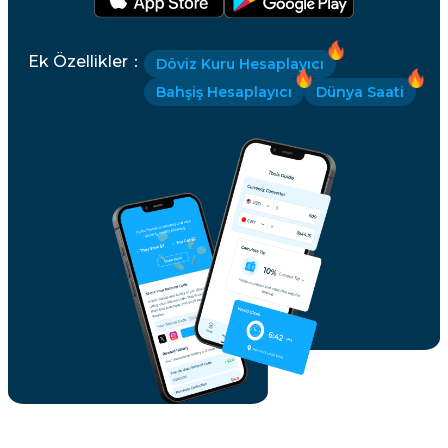
Ek Özellikler
：
Döviz Kuru Hesaplayıcı
Bahşiş Hesaplayıcı
Dünya Saati