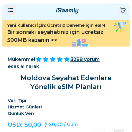
Yeni Kullanıcı İçin: Ücretsiz Deneme için eSIM
Bir sonraki seyahatiniz için ücretsiz
500MB kazanın
>>
Mükemmel
3288
yorum
esas alınarak
Moldova Seyahat Edenlere
Yönelik eSIM Planları
Veri Tipi
Hizmet Günleri
Günlük Veri
USD: $
0,00
(≈$0,00 / Gün)