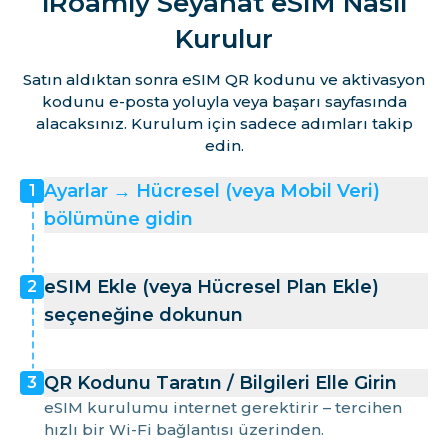
iRoamly Seyahat eSIM Nasıl
Kurulur
Satın aldıktan sonra eSIM QR kodunu ve aktivasyon
kodunu e-posta yoluyla veya başarı sayfasında
alacaksınız. Kurulum için sadece adımları takip
edin.
Ayarlar → Hücresel (veya Mobil Veri)
1
bölümüne gidin
eSIM Ekle (veya Hücresel Plan Ekle)
2
seçeneğine dokunun
QR Kodunu Taratın / Bilgileri Elle Girin
3
eSIM kurulumu internet gerektirir – tercihen
hızlı bir Wi-Fi bağlantısı üzerinden.