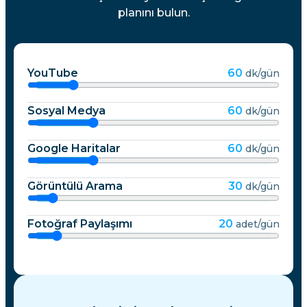
planını bulun.
YouTube
60
dk/gün
Sosyal Medya
60
dk/gün
Google Haritalar
60
dk/gün
Görüntülü Arama
30
dk/gün
Fotoğraf Paylaşımı
20
adet/gün