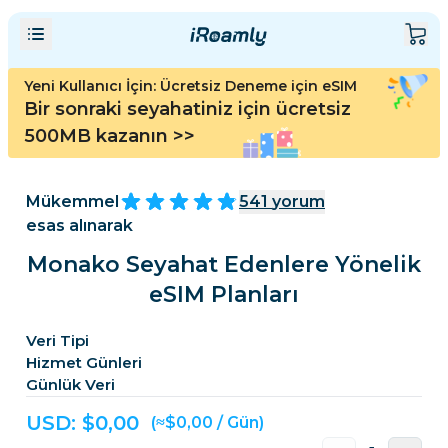
Yeni Kullanıcı İçin: Ücretsiz Deneme için eSIM
Bir sonraki seyahatiniz için ücretsiz
500MB kazanın
>>
Mükemmel
541
yorum
esas alınarak
Monako Seyahat Edenlere Yönelik
eSIM Planları
Veri Tipi
Hizmet Günleri
Günlük Veri
USD: $
0,00
(≈$0,00 / Gün)