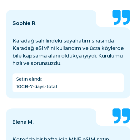
Sophie R.
Karadağ sahilindeki seyahatim sırasında
Karadağ eSIM'ini kullandım ve ücra köylerde
bile kapsama alanı oldukça iyiydi. Kurulumu
hızlı ve sorunsuzdu.
Satın alındı
:
10GB-7-days-total
Elena M.
Kotor'da bir hafta için MNE eSIM satın