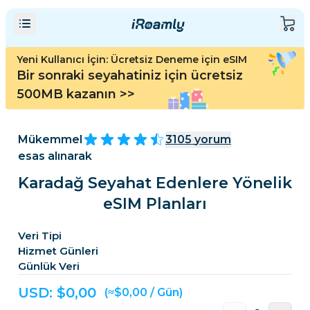
Yeni Kullanıcı İçin: Ücretsiz Deneme için eSIM
Bir sonraki seyahatiniz için ücretsiz
500MB kazanın
>>
Mükemmel
3105
yorum
esas alınarak
Karadağ Seyahat Edenlere Yönelik
eSIM Planları
Veri Tipi
Hizmet Günleri
Günlük Veri
USD: $
0,00
(≈$0,00 / Gün)