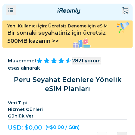
Yeni Kullanıcı İçin: Ücretsiz Deneme için eSIM
Bir sonraki seyahatiniz için ücretsiz
500MB kazanın
>>
Mükemmel
2821
yorum
esas alınarak
Peru Seyahat Edenlere Yönelik
eSIM Planları
Veri Tipi
Hizmet Günleri
Günlük Veri
USD: $
0,00
(≈$0,00 / Gün)