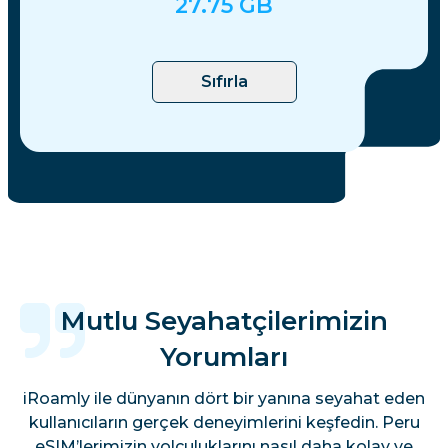
27.75
GB
Sıfırla
Mutlu Seyahatçilerimizin
Yorumları
iRoamly ile dünyanın dört bir yanına seyahat eden
kullanıcıların gerçek deneyimlerini keşfedin. Peru
eSIM’lerimizin yolculuklarını nasıl daha kolay ve