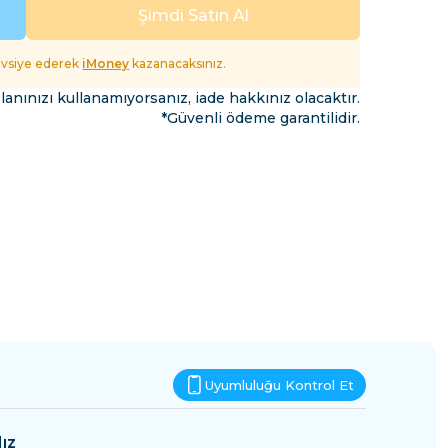
Esvatini
Şimdi Satın Al
fet
tavsiye ederek
iMoney
kazanacaksınız.
lanınızı kullanamıyorsanız, iade hakkınız olacaktır.
*Güvenli ödeme garantilidir.
Uyumluluğu Kontrol Et
ız