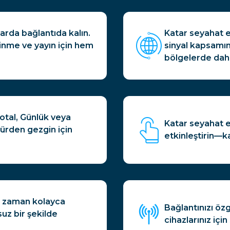
larda bağlantıda kalın.
Katar seyahat e
nme ve yayın için hem
sinyal kapsamın
bölgelerde dahi
otal, Günlük veya
Katar seyahat e
türden gezgin için
etkinleştirin—
iz zaman kolayca
Bağlantınızı öz
suz bir şekilde
cihazlarınız içi