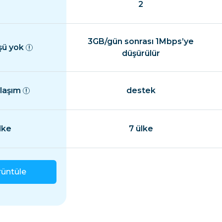
2
3GB/gün sonrası 1Mbps’ye
şü yok
düşürülür
ylaşım
destek
lke
7 ülke
rüntüle