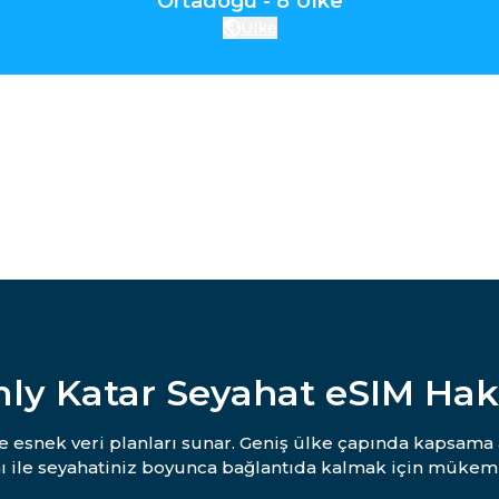
Ortadoğu - 8 Ülke
Ülke
ly Katar Seyahat eSIM Ha
 ve esnek veri planları sunar. Geniş ülke çapında kapsama 
ı ile seyahatiniz boyunca bağlantıda kalmak için mükem