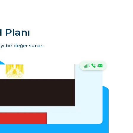
 Planı
yi bir değer sunar.
·
·