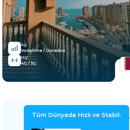
Mısır
Ağ
Vodafone / Ooredoo
Hız
4G / 5G
Tüm Dünyada Hızlı ve Stabil.