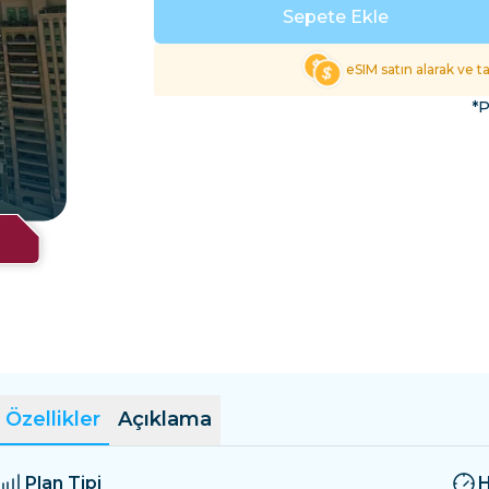
El Salvador
Estonya
Sepete Ekle
Tüm Varış Yerlerini Keş
eSIM satın alarak ve 
*P
Özellikler
Açıklama
Plan Tipi
H