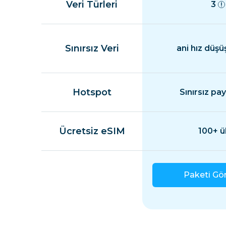
Veri Türleri
3
Sınırsız Veri
ani hız düşü
Hotspot
Sınırsız pa
Ücretsiz eSIM
100+ ü
Paketi Gö