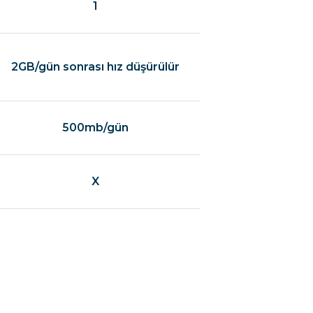
1
2GB/gün sonrası hız düşürülür
500mb/gün
X