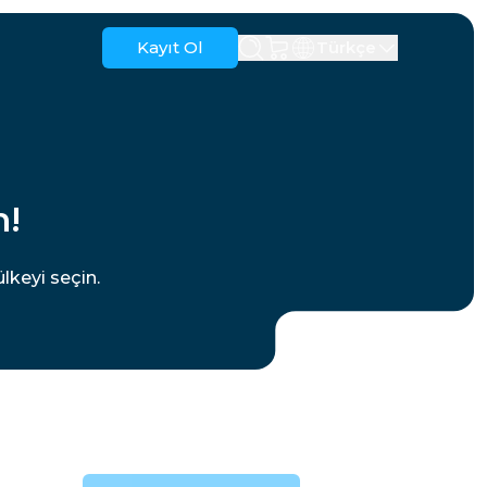
Kayıt Ol
Türkçe
Anguilla
Antigua ve Barbuda
Avustralya
Avusturya
n!
Barbados
Beyaz Rusya
Brezilya
Brunei
lkeyi seçin.
Kanada
Cayman Adaları
Kolombiya
Kongo
Hırvatistan
Kıbrıs
Dominik Cumhuriyeti
Ekvador