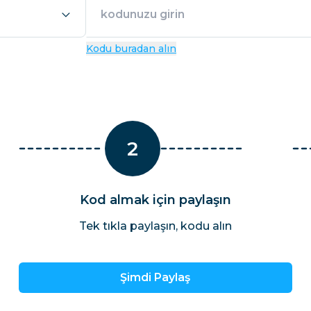
El Salvador
Estonya
Tüm Varış Yerlerini Keş
Kodu buradan alın
2
Kod almak için paylaşın
Tek tıkla paylaşın, kodu alın
Şimdi Paylaş