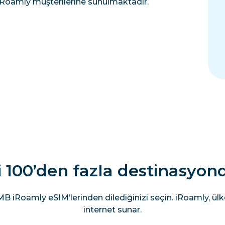
iRoamly müşterilerine sunulmaktadır.
100’den fazla destinasyonda
B iRoamly eSIM’lerinden dilediğinizi seçin. iRoamly, ülke
internet sunar.