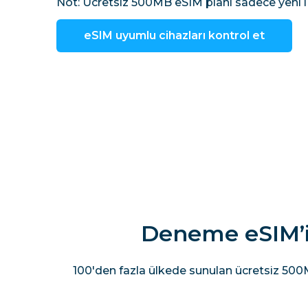
Not: Ücretsiz 500MB eSIM planı sadece yeni 
eSIM uyumlu cihazları kontrol et
Deneme eSIM’i 
100'den fazla ülkede sunulan ücretsiz 500M