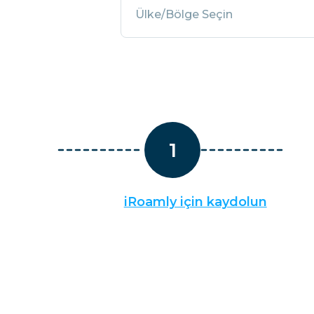
Mısır
Ülke/Bölge Seçin
1
iRoamly için kaydolun