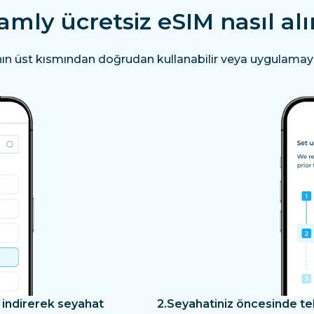
amly ücretsiz eSIM nasıl alı
nın üst kısmından doğrudan kullanabilir veya uygulamayı i
 indirerek seyahat
2.
Seyahatiniz öncesinde te