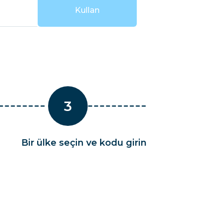
Esvatini
Kullan
fet
3
Bir ülke seçin ve kodu girin