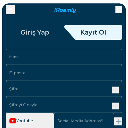
Giriş Yap
Kayıt Ol
İsim
E-posta
Şifre
Şifreyi Onayla
Youtube
Social Media Address*