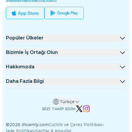
Popüler Ülkeler
Amerika Birleşik Devletleri
Bizimle İş Ortağı Olun
Birleşik Krallık
Toptan Satış Platformu
Hakkımızda
Türkiye
Ortaklık Programı
iRoamly Hakkında
Daha Fazla Bilgi
Fransa
API Dokümanları
Bize Ulaşın
Destek Merkezi
Tayland
Türkçe
Veri Hesaplayıcı
Japonya
BİZİ TAKİP EDİN:
eSIM İncelemeleri
İtalya
©2026 iRoamly.com
Gizlilik ve Çerez Politikası
Yazarlar Ekibi
Hindistan
İade Politikası
Şartlar & Koşullar