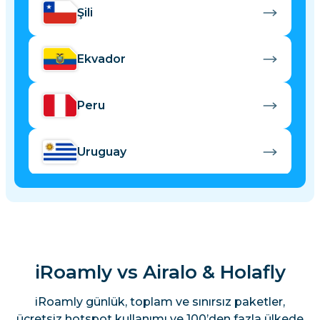
Şili
Ekvador
Peru
Uruguay
iRoamly vs Airalo & Holafly
iRoamly günlük, toplam ve sınırsız paketler,
ücretsiz hotspot kullanımı ve 100’den fazla ülkede