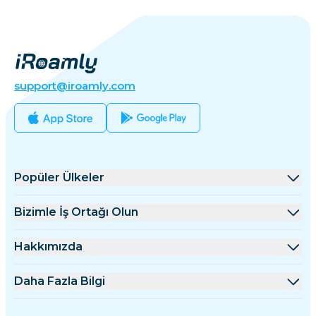
support@iroamly.com
Popüler Ülkeler
Amerika Birleşik Devletleri
Bizimle İş Ortağı Olun
Birleşik Krallık
Toptan Satış Platformu
Hakkımızda
Türkiye
Ortaklık Programı
iRoamly Hakkında
Daha Fazla Bilgi
Fransa
API Dokümanları
Bize Ulaşın
Destek Merkezi
Tayland