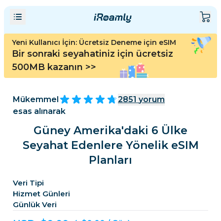
Yeni Kullanıcı İçin: Ücretsiz Deneme için eSIM
Bir sonraki seyahatiniz için ücretsiz
500MB kazanın
>>
Mükemmel
2851
yorum
esas alınarak
Güney Amerika'daki 6 Ülke
Seyahat Edenlere Yönelik eSIM
Planları
Veri Tipi
Hizmet Günleri
Günlük Veri