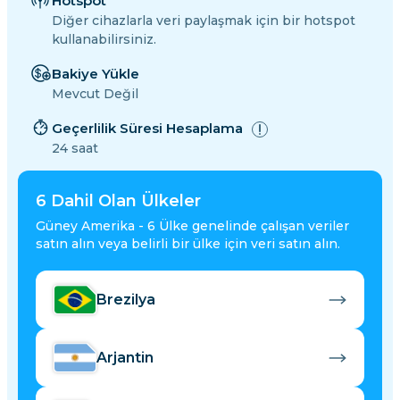
Hotspot
Diğer cihazlarla veri paylaşmak için bir hotspot
kullanabilirsiniz.
Bakiye Yükle
Mevcut Değil
Geçerlilik Süresi Hesaplama
24 saat
6
Dahil Olan Ülkeler
Güney Amerika - 6 Ülke genelinde çalışan veriler
satın alın veya belirli bir ülke için veri satın alın.
Brezilya
Arjantin