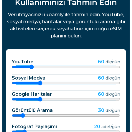
Kullanımınızı Tahmin Edin
Veri ihtiyacınızı iRoamly ile tahmin edin. YouTube,
sosyal medya, haritalar veya görüntülü arama gibi
aktiviteleri seçerek seyahatiniz için doğru eSIM
planını bulun.
YouTube
60
dk/gün
Sosyal Medya
60
dk/gün
Google Haritalar
60
dk/gün
Görüntülü Arama
30
dk/gün
Fotoğraf Paylaşımı
20
adet/gün