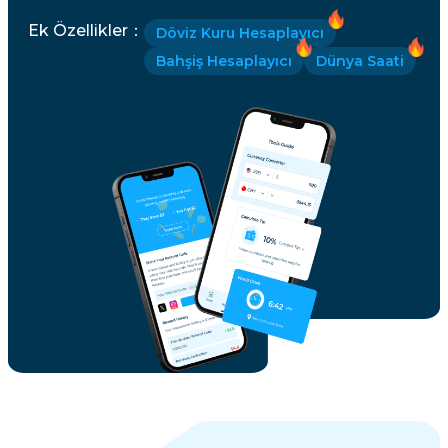
Ek Özellikler
：
Döviz Kuru Hesaplayıcı
Bahşiş Hesaplayıcı
Dünya Saati