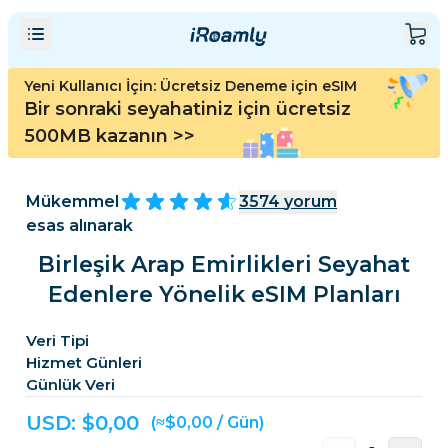
Yeni Kullanıcı İçin: Ücretsiz Deneme için eSIM
Bir sonraki seyahatiniz için ücretsiz
500MB kazanın
>>
Mükemmel
3574
yorum
esas alınarak
Birleşik Arap Emirlikleri Seyahat
Edenlere Yönelik eSIM Planları
Veri Tipi
Hizmet Günleri
Günlük Veri
USD: $
0,00
(≈$0,00 / Gün)