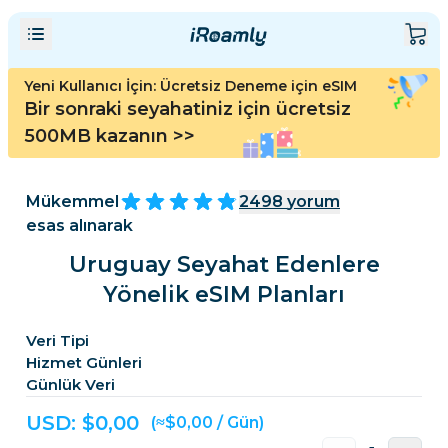
Yeni Kullanıcı İçin: Ücretsiz Deneme için eSIM
Bir sonraki seyahatiniz için ücretsiz
500MB kazanın
>>
Mükemmel
2498
yorum
esas alınarak
Uruguay Seyahat Edenlere
Yönelik eSIM Planları
Veri Tipi
Hizmet Günleri
Günlük Veri
USD: $
0,00
(≈$0,00 / Gün)