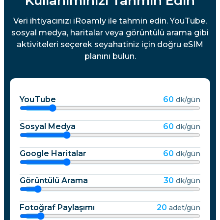
Kullanımınızı Tahmin Edin
Veri ihtiyacınızı iRoamly ile tahmin edin. YouTube,
sosyal medya, haritalar veya görüntülü arama gibi
aktiviteleri seçerek seyahatiniz için doğru eSIM
planını bulun.
YouTube
60
dk/gün
Sosyal Medya
60
dk/gün
Google Haritalar
60
dk/gün
Görüntülü Arama
30
dk/gün
Fotoğraf Paylaşımı
20
adet/gün