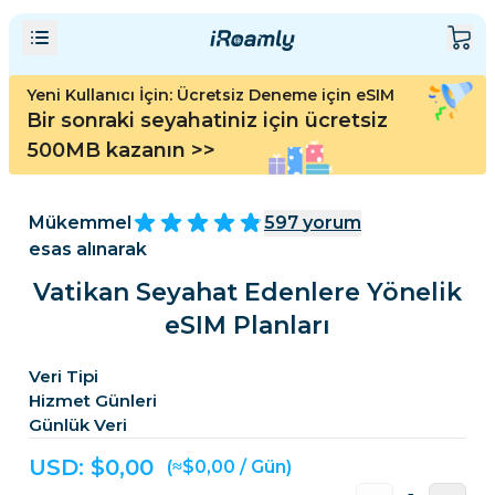
Yeni Kullanıcı İçin: Ücretsiz Deneme için eSIM
Bir sonraki seyahatiniz için ücretsiz
500MB kazanın
>>
Mükemmel
597
yorum
esas alınarak
Vatikan Seyahat Edenlere Yönelik
eSIM Planları
Veri Tipi
Hizmet Günleri
Günlük Veri
USD: $
0,00
(≈$0,00 / Gün)