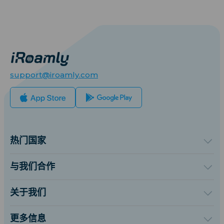
support@iroamly.com
热门国家
美国
英国
与我们合作
土耳其
批发平台
法国
推荐并赚取奖励
关于我们
泰国
联盟计划
关于iRoamly
日本
API 文档
联系我们
意大利
更多信息