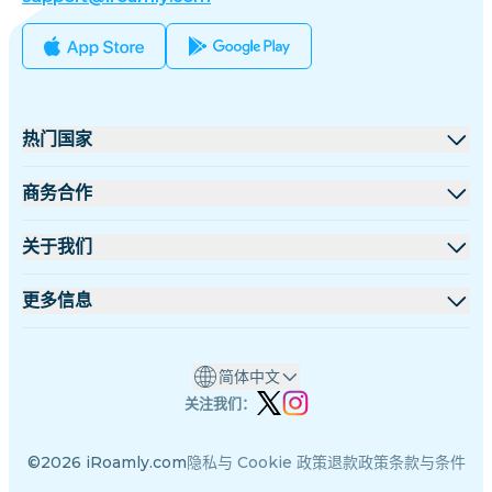
热门国家
美国
商务合作
英国
批发平台
关于我们
土耳其
联盟计划
关于 iRoamly
更多信息
法国
API 文档
联系我们
支持中心
泰国
简体中文
设备流量计算器
日本
关注我们：
eSIM套餐测评
意大利
©2026 iRoamly.com
隐私与 Cookie 政策
退款政策
条款与条件
专家团队
印度