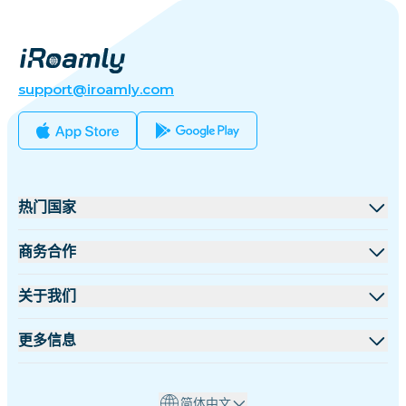
support@iroamly.com
热门国家
美国
商务合作
英国
批发平台
关于我们
土耳其
联盟计划
关于 iRoamly
更多信息
法国
API 文档
联系我们
支持中心
泰国
简体中文