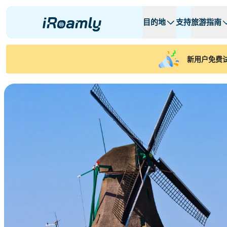
目的地
支持
旅游指南
本地eSIM
旅行日程
所有目的地
所有目的地
A -
A -
新用户免费试
阿尔巴尼亚
加拿大
区域eSIM
阿根廷
阿塞拜疆
比利时
保加利亚
查德
刚果共和国
捷克共和国