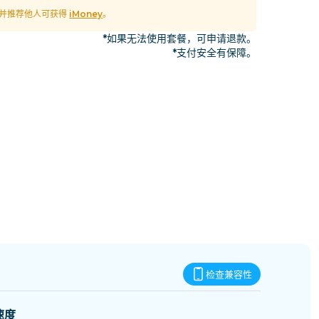
斯威士兰
M 并推荐他人可获得
iMoney
。
*如果无法使用套餐，可申请退款。
*支付安全有保障。
检查兼容性
速度