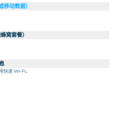
（或移动数据）
加蜂窝套餐）
息
快速 Wi-Fi。