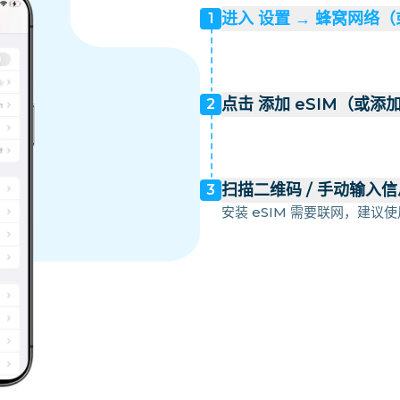
进入 设置 → 蜂窝网络
1
点击 添加 eSIM（或添
2
扫描二维码 / 手动输入信
3
安装 eSIM 需要联网，建议使用