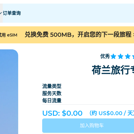
订单查询
 E
 E
F - I
F - I
J - O
J - O
P - S
P - S
T - Z
T - Z
兑换免费 500MB，开启您的下一段旅程
用 eSIM
阿尔及利亚
中国
安道尔
欧洲
亚美尼亚
阿鲁巴
优秀
巴林
孟加拉国
荷兰旅行专
百慕大
波斯尼亚和黑塞哥维
流量类型
柬埔寨
喀麦隆
服务天数
智利
中国
每日流量
哥斯达黎加
科特迪瓦
USD: $
0.00
（约 US$0.00 / 
丹麦
多米尼克
加入购物车