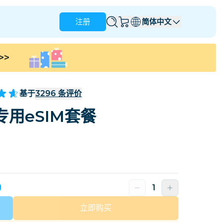
注册
简体中文
>>
安圭拉
安提瓜和巴布达
澳大利亚
奥地利
基于
3296
条评价
巴巴多斯
白俄罗斯
用eSIM套餐
那
巴西
文莱
加拿大
开曼群岛
哥伦比亚
刚果民主共和国
克罗地亚
塞浦路斯
天）
多米尼加共和国
厄瓜多尔
立即购买