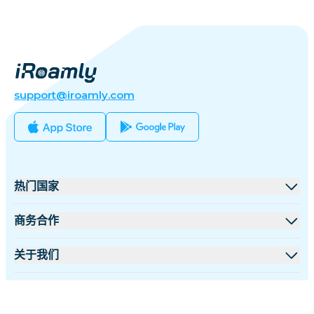
support@iroamly.com
热门国家
美国
商务合作
英国
批发平台
关于我们
土耳其
联盟计划
关于 iRoamly
更多信息
法国
API 文档
联系我们