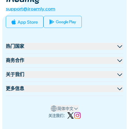
support@iroamly.com
热门国家
美国
商务合作
英国
批发平台
关于我们
土耳其
联盟计划
关于 iRoamly
更多信息
法国
API 文档
联系我们
支持中心
泰国
简体中文
设备流量计算器
日本
关注我们：
eSIM套餐测评
意大利