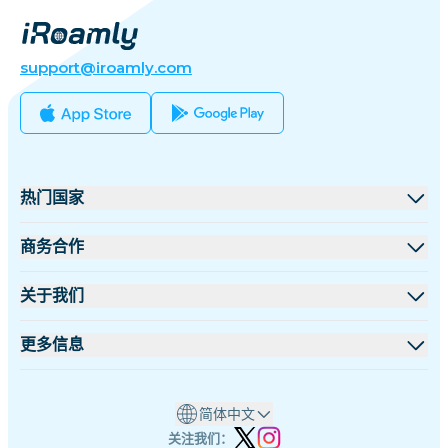
support@iroamly.com
热门国家
美国
商务合作
英国
批发平台
关于我们
土耳其
联盟计划
关于 iRoamly
更多信息
法国
API 文档
联系我们
支持中心
泰国
简体中文
设备流量计算器
日本
关注我们：