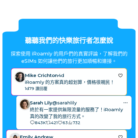
聽聽我們的快樂旅行者怎麼說
探索使用 iRoamly 的用戶們的真實評論，了解我們的
eSIMs 如何讓他們的旅行更加順暢和連接。
Mike Crichton
4d
iRoamly 的方案真的超划算，價格很親民！
1d
79 讚
回覆
Sarah Lily
@sarahlily
終於有一家提供無限流量的服務了！iRoamly
真的改變了我的旅行方式。
843K
421
63
732
Emily Andrew