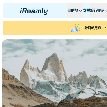
目的地
支援
旅行提示
本地 eSIMs
旅行行程
所有目的地
所有目的地
A -
A -
針對新用戶：e
阿爾巴尼亞
加拿大
區域 eSIMs
阿根廷
亞塞拜然
比利时
保加利亚
乍得
コンゴ共和国
捷克共和國