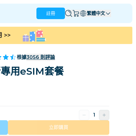
註冊
繁體中文
用
>>
安圭拉
安地卡及巴布達
澳洲
奥地利
根據
3056
則評論
巴貝多
白俄羅斯
專用eSIM套餐
那
巴西
文萊
加拿大
開曼群島
哥倫比亞
剛果
克羅地亞
塞浦路斯
多米尼加共和國
厄瓜多爾
立即購買