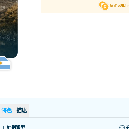
薩爾瓦多
愛沙尼亞
購買 eSIM
探索所有目的地
特色
描述
計劃類型