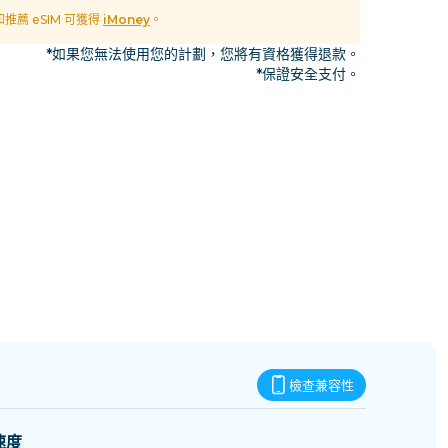
史瓦帝尼
 和推薦 eSIM 可獲得
iMoney
。
*如果您無法使用您的計劃，您將有資格獲得退款。
*保證安全支付。
檢查兼容性
速度