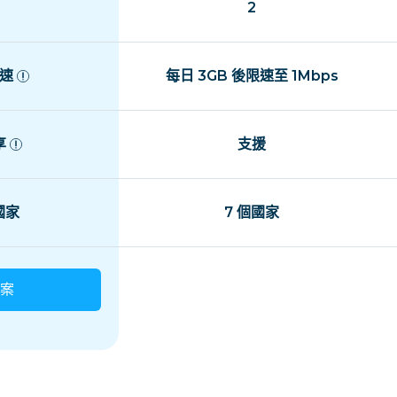
2
速
每日 3GB 後限速至 1Mbps
享
支援
 國家
7 個國家
案