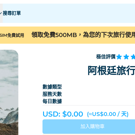
搜尋訂單
 E
 E
F - I
F - I
J - O
J - O
P - S
P - S
T - Z
T - Z
領取免費500MB，為您的下次旅行使
SIM免費試用
阿爾及利亞
中國
安道爾
歐洲
亞美尼亞
阿魯巴
極佳評價
巴林
孟加拉
阿根廷旅行
百慕大
波斯尼亚和黑塞哥维
數據類型
柬埔寨
喀麥隆
服務天數
智利
中國
每日數據
哥斯大黎加
象牙海岸
USD: $
0.00
(≈US$0.00 / 天)
丹麥
多米尼克
加入購物車