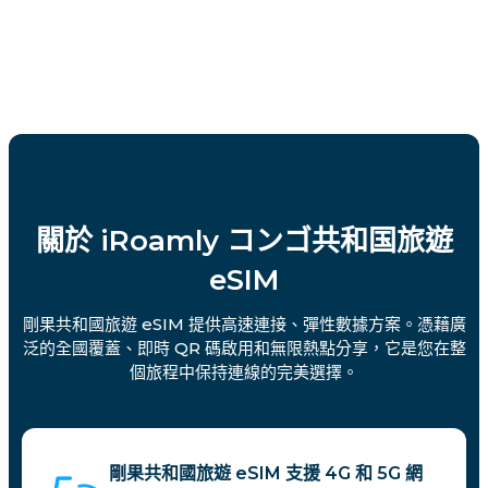
關於 iRoamly コンゴ共和国旅遊
eSIM
剛果共和國旅遊 eSIM 提供高速連接、彈性數據方案。憑藉廣
泛的全國覆蓋、即時 QR 碼啟用和無限熱點分享，它是您在整
個旅程中保持連線的完美選擇。
剛果共和國旅遊 eSIM 支援 4G 和 5G 網