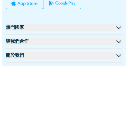
熱門國家
美國
與我們合作
英國
批發平台
關於我們
土耳其
聯盟計劃
關於 iRoamly
更多信息
法國
API 文檔
聯絡我們
支援中心
泰國
繁體中文
數據計算器
日本
關注我們：
eSIM 評論
意大利
©2026 iRoamly.com
隱私和 Cookie 政策
退款政策
條款和條件
作者團隊
印度
eSIM 相容機型列表
西班牙