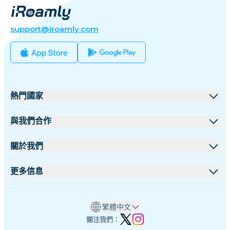
support@iroamly.com
熱門國家
美國
與我們合作
英國
批發平台
關於我們
土耳其
聯盟計劃
關於 iRoamly
更多信息
法國
API 文檔
聯絡我們
支援中心
泰國
繁體中文
數據計算器
日本
關注我們：
eSIM 評論
意大利