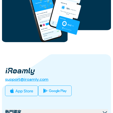
support@iroamly.com
熱門國家