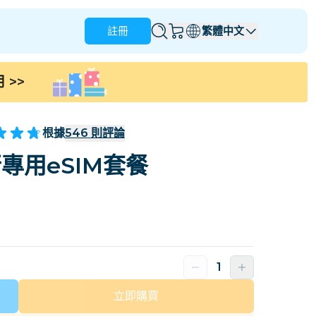
註冊
繁體中文
用
>>
安圭拉
安地卡及巴布達
澳洲
奥地利
根據
546
則評論
巴貝多
白俄羅斯
專用eSIM套餐
那
巴西
文萊
加拿大
開曼群島
哥倫比亞
剛果
克羅地亞
塞浦路斯
多米尼加共和國
厄瓜多爾
立即購買