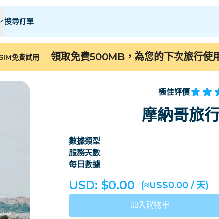
搜尋訂單
 E
 E
F - I
F - I
J - O
J - O
P - S
P - S
T - Z
T - Z
領取免費500MB，為您的下次旅行使
SIM免費試用
阿爾及利亞
中國
安道爾
歐洲
亞美尼亞
阿魯巴
極佳評價
巴林
孟加拉
摩納哥旅行
百慕大
波斯尼亚和黑塞哥维
數據類型
柬埔寨
喀麥隆
服務天數
智利
中國
每日數據
哥斯大黎加
象牙海岸
USD: $
0.00
(≈US$0.00 / 天)
丹麥
多米尼克
加入購物車