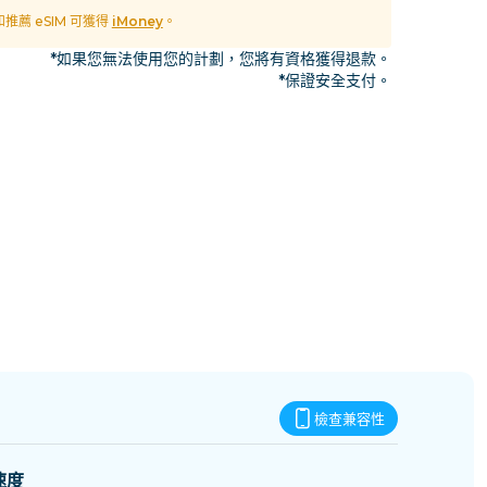
史瓦帝尼
 和推薦 eSIM 可獲得
iMoney
。
*如果您無法使用您的計劃，您將有資格獲得退款。
*保證安全支付。
檢查兼容性
速度