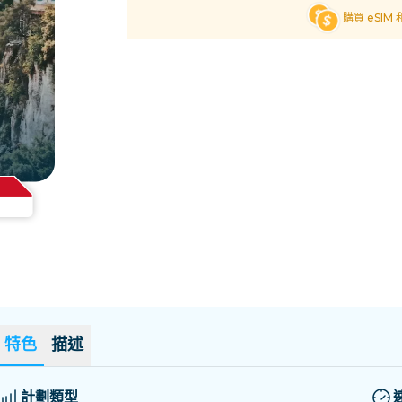
薩爾瓦多
愛沙尼亞
購買 eSIM
探索所有目的地
特色
描述
計劃類型