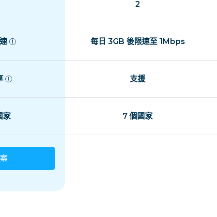
2
速
每日 3GB 後限速至 1Mbps
享
支援
 國家
7 個國家
案