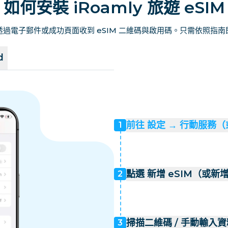
如何安裝 iRoamly 旅遊 eSIM
過電子郵件或成功頁面收到 eSIM 二維碼與啟用碼。只需依照指
d
前往 設定 → 行動服務
1
點選 新增 eSIM（或新
2
掃描二維碼 / 手動輸入資
3