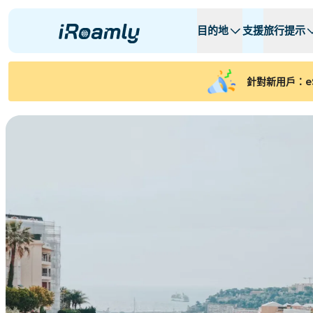
目的地
支援
旅行提示
本地 eSIMs
旅行行程
所有目的地
所有目的地
A -
A -
針對新用戶：e
阿爾巴尼亞
加拿大
區域 eSIMs
阿根廷
亞塞拜然
比利时
保加利亚
乍得
コンゴ共和国
捷克共和國