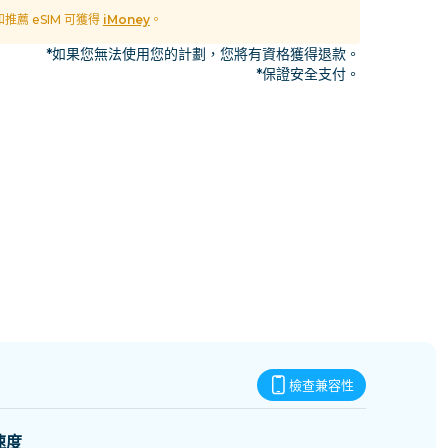
史瓦帝尼
 和推薦 eSIM 可獲得
iMoney
。
*如果您無法使用您的計劃，您將有資格獲得退款。
*保證安全支付。
檢查兼容性
速度