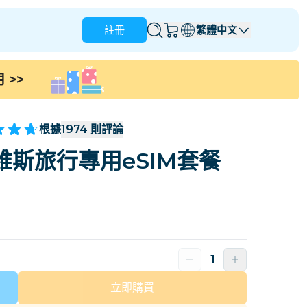
註冊
繁體中文
用
>>
安圭拉
安地卡及巴布達
澳洲
奥地利
根據
1974
則評論
巴貝多
白俄羅斯
斯旅行專用eSIM套餐
那
巴西
文萊
加拿大
開曼群島
哥倫比亞
剛果
克羅地亞
塞浦路斯
多米尼加共和國
厄瓜多爾
立即購買