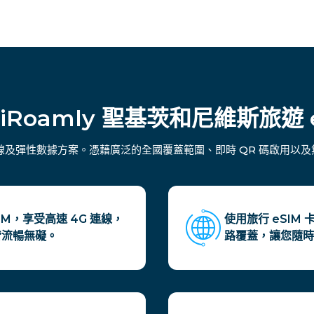
iRoamly 聖基茨和尼維斯旅遊 
連線及彈性數據方案。憑藉廣泛的全國覆蓋範圍、即時 QR 碼啟用
M，享受高速 4G 連線，
使用旅行 eSI
皆流暢無礙。
路覆蓋，讓您隨時