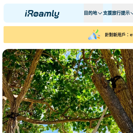
目的地
支援
旅行提示
本地 eSIMs
旅行行程
所有目的地
所有目的地
A -
A -
針對新用戶：e
阿爾巴尼亞
加拿大
區域 eSIMs
阿根廷
亞塞拜然
比利时
保加利亚
乍得
コンゴ共和国
捷克共和國