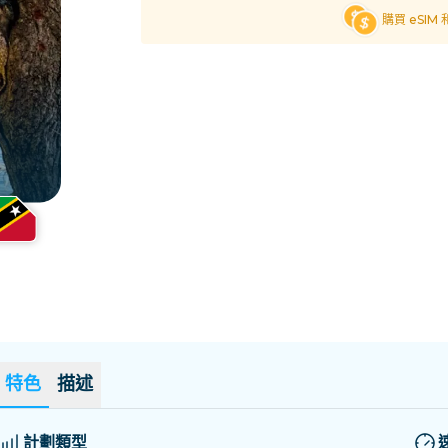
薩爾瓦多
愛沙尼亞
購買 eSIM
探索所有目的地
特色
描述
計劃類型