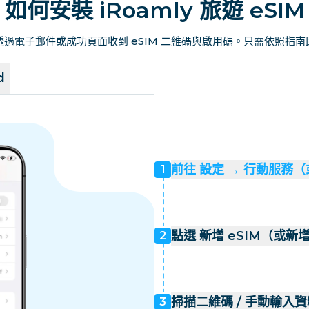
如何安裝 iRoamly 旅遊 eSIM
過電子郵件或成功頁面收到 eSIM 二維碼與啟用碼。只需依照指
d
前往 設定 → 行動服務
1
點選 新增 eSIM（或新
2
掃描二維碼 / 手動輸入資
3