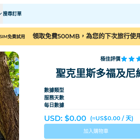
搜尋訂單
 E
 E
F - I
F - I
J - O
J - O
P - S
P - S
T - Z
T - Z
領取免費500MB，為您的下次旅行使
SIM免費試用
阿爾及利亞
中國
安道爾
歐洲
亞美尼亞
阿魯巴
極佳評價
巴林
孟加拉
聖克里斯多福及尼維
百慕大
波斯尼亚和黑塞哥维
數據類型
柬埔寨
喀麥隆
服務天數
智利
中國
每日數據
哥斯大黎加
象牙海岸
USD: $
0.00
(≈US$0.00 / 天)
丹麥
多米尼克
加入購物車