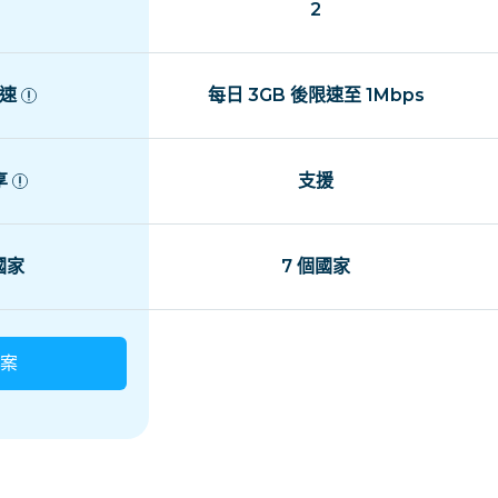
2
速
每日 3GB 後限速至 1Mbps
享
支援
 國家
7 個國家
案