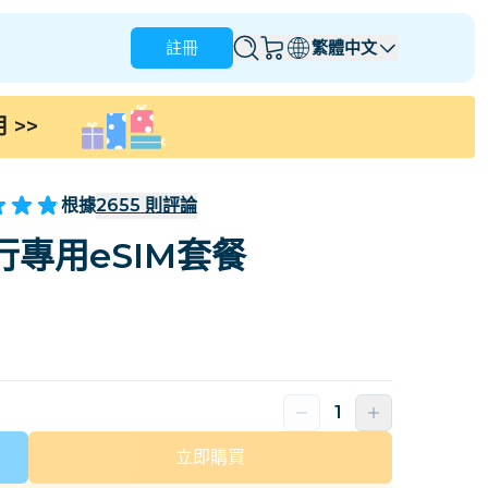
註冊
繁體中文
用
>>
安圭拉
安地卡及巴布達
澳洲
奥地利
根據
2655
則評論
巴貝多
白俄羅斯
專用eSIM套餐
那
巴西
文萊
加拿大
開曼群島
哥倫比亞
剛果
克羅地亞
塞浦路斯
多米尼加共和國
厄瓜多爾
立即購買