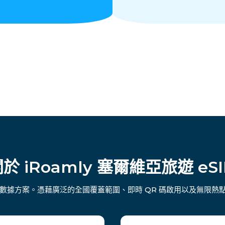
於 iRoamly 塞爾維亞旅遊 eS
彈性數據方案。憑藉廣泛的全國覆蓋範圍、即時 QR 碼啟用以及無限