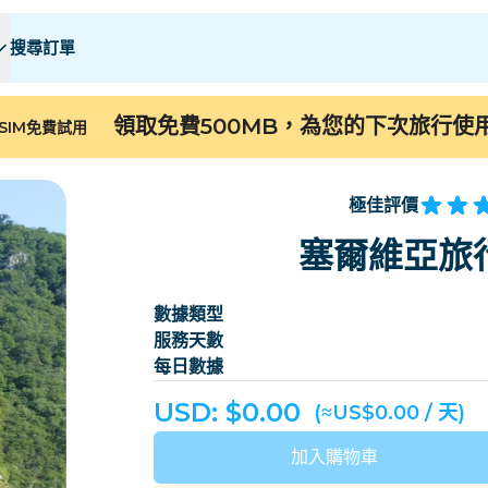
搜尋訂單
 E
 E
F - I
F - I
J - O
J - O
P - S
P - S
T - Z
T - Z
領取免費500MB，為您的下次旅行使
SIM免費試用
阿爾及利亞
中國
安道爾
歐洲
亞美尼亞
阿魯巴
極佳評價
巴林
孟加拉
塞爾維亞旅行
百慕大
波斯尼亚和黑塞哥维
數據類型
柬埔寨
喀麥隆
服務天數
智利
中國
每日數據
哥斯大黎加
象牙海岸
USD: $
0.00
(≈US$0.00 / 天)
丹麥
多米尼克
加入購物車