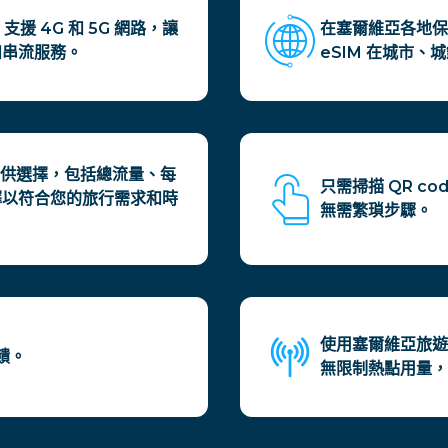
援 4G 和 5G 網路，讓
在塞爾維亞各地保
和串流服務。
eSIM 在城市
可供選擇，包括總流量、每
只需掃描 QR c
擇以符合您的旅行需求和時
無需繁瑣步驟。
使用塞爾維亞旅遊
饋。
無限制熱點用量，