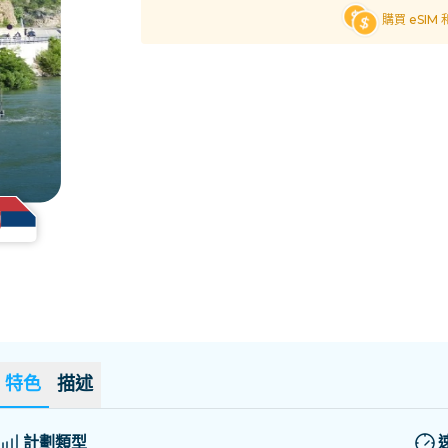
薩爾瓦多
愛沙尼亞
購買 eSIM
探索所有目的地
特色
描述
計劃類型