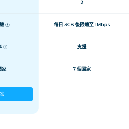
2
速
每日 3GB 後限速至 1Mbps
享
支援
 國家
7 個國家
案