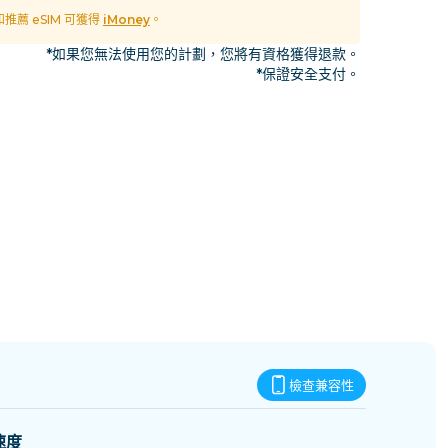
史瓦帝尼
 和推薦 eSIM 可獲得
iMoney
。
*如果您無法使用您的計劃，您將有資格獲得退款。
*保證安全支付。
檢查兼容性
速度