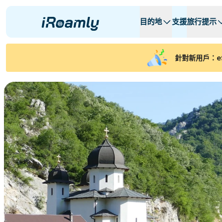
目的地
支援
旅行提示
本地 eSIMs
旅行行程
所有目的地
所有目的地
A -
A -
針對新用戶：e
阿爾巴尼亞
加拿大
區域 eSIMs
阿根廷
亞塞拜然
比利时
保加利亚
乍得
コンゴ共和国
捷克共和國