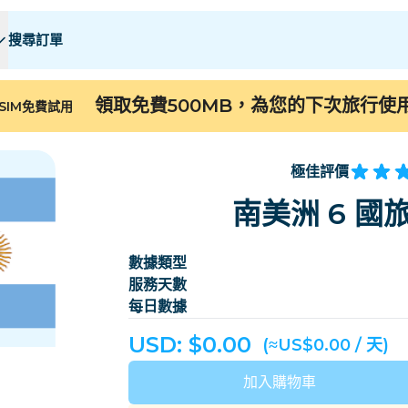
搜尋訂單
 E
 E
F - I
F - I
J - O
J - O
P - S
P - S
T - Z
T - Z
領取免費500MB，為您的下次旅行使
SIM免費試用
阿爾及利亞
中國
安道爾
歐洲
亞美尼亞
阿魯巴
極佳評價
巴林
孟加拉
南美洲 6 國
百慕大
波斯尼亚和黑塞哥维
數據類型
柬埔寨
喀麥隆
服務天數
智利
中國
每日數據
哥斯大黎加
象牙海岸
USD: $
0.00
(≈US$0.00 / 天)
丹麥
多米尼克
加入購物車