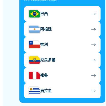
巴西
阿根廷
智利
厄瓜多爾
祕魯
烏拉圭