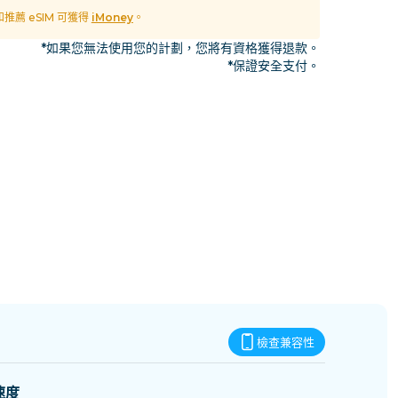
史瓦帝尼
 和推薦 eSIM 可獲得
iMoney
。
*如果您無法使用您的計劃，您將有資格獲得退款。
*保證安全支付。
檢查兼容性
速度