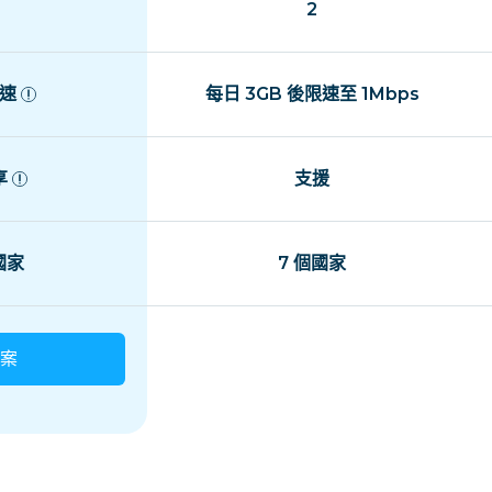
2
速
每日 3GB 後限速至 1Mbps
享
支援
 國家
7 個國家
案