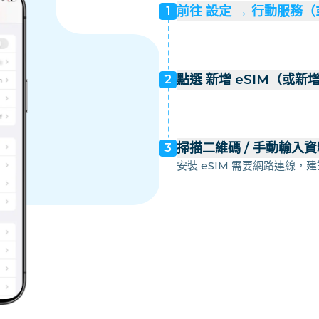
前往 設定 → 行動服務
1
點選 新增 eSIM（或新
2
掃描二維碼 / 手動輸入資
3
安裝 eSIM 需要網路連線，建