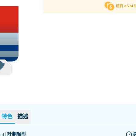
薩爾瓦多
愛沙尼亞
購買 eSIM
探索所有目的地
特色
描述
計劃類型