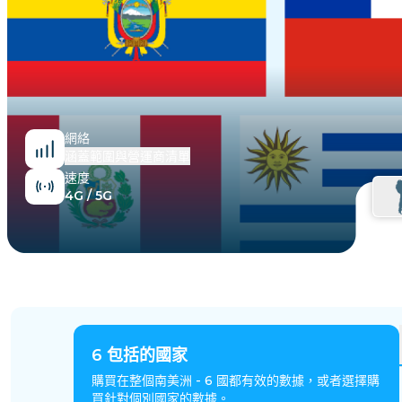
埃及
網絡
涵蓋範圍與營運商清單
速度
4G / 5G
6
包括的國家
購買在整個南美洲 - 6 國都有效的數據，或者選擇購
買針對個別國家的數據。