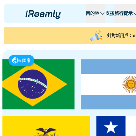
目的地
支援
旅行提示
本地 eSIMs
旅行行程
所有目的地
所有目的地
A -
A -
針對新用戶：e
阿爾巴尼亞
加拿大
區域 eSIMs
阿根廷
6
國家
亞塞拜然
比利时
保加利亚
乍得
コンゴ共和国
捷克共和國