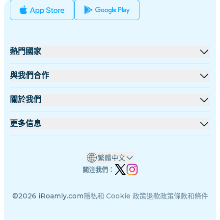
熱門國家
美國
與我們合作
英國
批發平台
關於我們
土耳其
聯盟計劃
關於 iRoamly
更多信息
法國
API 文檔
聯絡我們
支援中心
泰國
繁體中文
數據計算器
日本
關注我們：
eSIM 評論
意大利
©2026 iRoamly.com
隱私和 Cookie 政策
退款政策
條款和條件
作者團隊
印度
eSIM 相容機型列表
西班牙