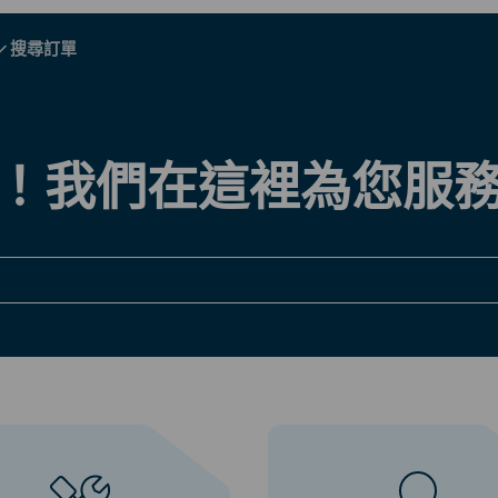
搜尋訂單
A - E
A - E
F - I
F - I
J - O
J - O
P - S
P - S
T - V
T - V
奧地利
歐洲
白俄羅斯
！我們在這裡為您服
柬埔寨
加拿大
克羅地亞
塞浦路斯
厄瓜多爾
埃及
所有目的地