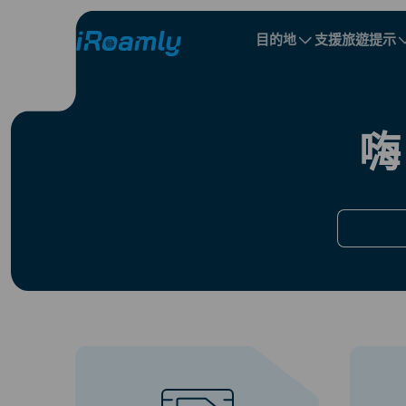
目的地
支援
旅遊提示
本地 eSIM
旅行行程
所有目的地
所有目的地
阿爾巴尼亞
中國
區域 eSIM
嗨
保加利亞
剛果
多明尼加共和國