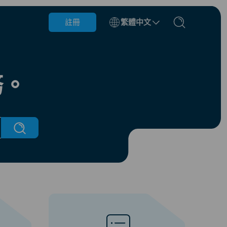
註冊
繁體中文
比利時
汶萊
務。
智利
中國
捷克共和國
丹麥
愛沙尼亞