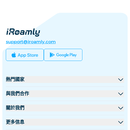
support@iroamly.com
熱門國家
美國
與我們合作
英國
批發平台
關於我們
土耳其
聯盟計劃
關於 iRoamly
更多信息
法國
API 文檔
聯絡我們