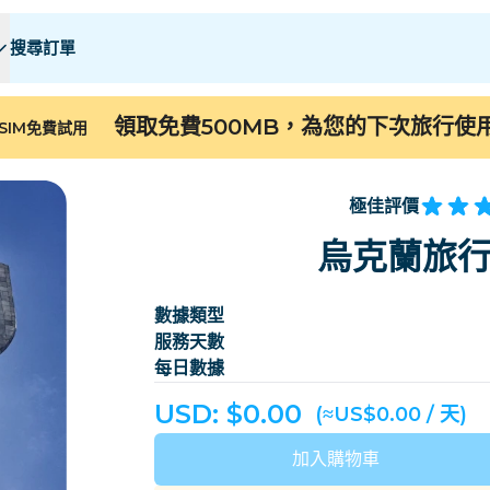
搜尋訂單
 E
 E
F - I
F - I
J - O
J - O
P - S
P - S
T - Z
T - Z
領取免費500MB，為您的下次旅行使
SIM免費試用
阿爾及利亞
中國
安道爾
歐洲
亞美尼亞
阿魯巴
極佳評價
巴林
孟加拉
烏克蘭旅行
百慕大
波斯尼亚和黑塞哥维
數據類型
柬埔寨
喀麥隆
服務天數
智利
中國
每日數據
哥斯大黎加
象牙海岸
USD: $
0.00
(≈US$0.00 / 天)
丹麥
多米尼克
加入購物車