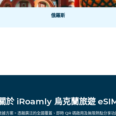
俄羅斯
關於 iRoamly 烏克蘭旅遊 eSI
彈性數據方案。憑藉廣泛的全國覆蓋、即時 QR 碼啟用及無限熱點分享