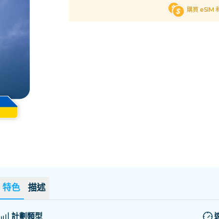
薩爾瓦多
愛沙尼亞
購買 eSIM
探索所有目的地
特色
描述
計劃類型