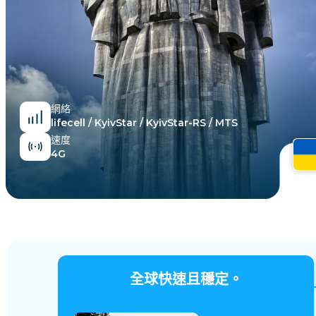
埃及
網絡
lifecell / KyivStar / KyivStar-RS / MTS
速度
4G
全球快速且穩定。