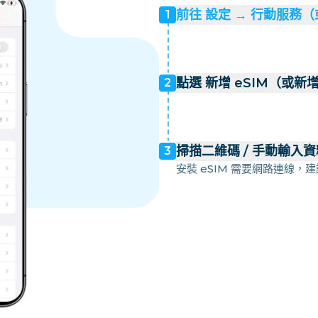
前往 設定 → 行動服務
1
點選 新增 eSIM（或新
2
掃描二維碼 / 手動輸入資
3
安裝 eSIM 需要網路連線，建