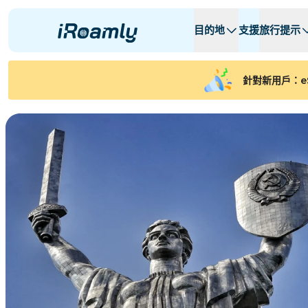
目的地
支援
旅行提示
本地 eSIMs
旅行行程
所有目的地
所有目的地
A -
A -
針對新用戶：e
阿爾巴尼亞
加拿大
區域 eSIMs
阿根廷
亞塞拜然
比利时
保加利亚
乍得
コンゴ共和国
捷克共和國