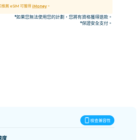
史瓦帝尼
 和推薦 eSIM 可獲得
iMoney
。
*如果您無法使用您的計劃，您將有資格獲得退款。
*保證安全支付。
檢查兼容性
速度