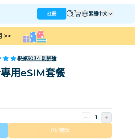
註冊
繁體中文
用
>>
安圭拉
安地卡及巴布達
澳洲
奥地利
根據
3034
則評論
巴貝多
白俄羅斯
專用eSIM套餐
那
巴西
文萊
加拿大
開曼群島
哥倫比亞
剛果
克羅地亞
塞浦路斯
多米尼加共和國
厄瓜多爾
立即購買