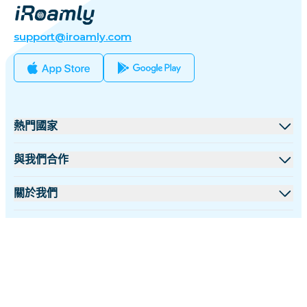
support@iroamly.com
熱門國家
美國
與我們合作
英國
批發平台
關於我們
土耳其
聯盟計劃
關於 iRoamly
更多信息
法國
API 文檔
聯絡我們
支援中心
泰國
繁體中文
數據計算器
日本
關注我們：
eSIM 評論
意大利