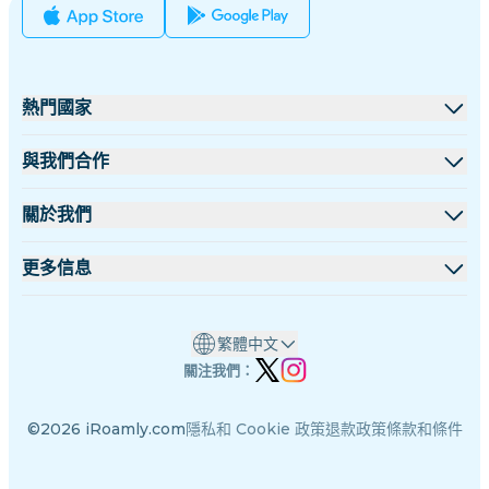
熱門國家
美國
與我們合作
英國
批發平台
關於我們
土耳其
聯盟計劃
關於 iRoamly
更多信息
法國
API 文檔
聯絡我們
支援中心
泰國
繁體中文
數據計算器
日本
關注我們：
eSIM 評論
意大利
©2026 iRoamly.com
隱私和 Cookie 政策
退款政策
條款和條件
作者團隊
印度
eSIM 相容機型列表
西班牙